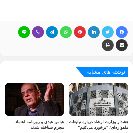
فیسبوک
توییتر
لینکداین
پینتریست
واتس آپ
تلگرام
وایبر
لاین
اشتراک گذاری با ایمیل
چاپ
نوشته های مشابه
هشدار وزارت ارشاد درباره تبلیغات
عباس عبدی و روزنامه اعتماد
ماهواره‌ای/ “برخورد می‌کنیم”
مجرم شناخته شدند