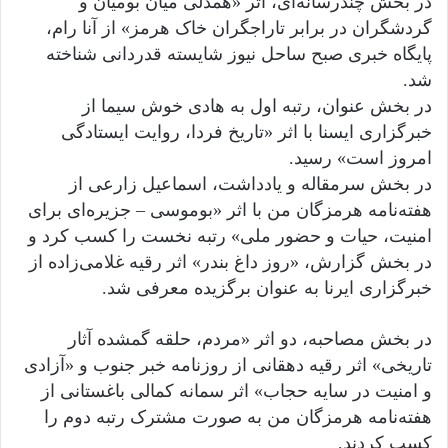
در بخش چندرسانه‌ای، اثر «همدلی میان بومیان و
گردشگران در برابر تاراجگران خاک هرمز» از آنا رام،
پایگاه خبری صبح ساحل نیوز شایسته قدردانی شناخته
شد.
در بخش عنوان، رتبه اول به هادی خوش سیما از
خبرگزاری ایسنا با اثر «تاریخ فردا، روایت ایستادگی
امروز است» رسید.
در بخش سرمقاله و یادداشت، اسماعیل زارعی از
هفته‌نامه هرمزگان من با اثر «بوموسی – جزیره‌ای برای
امنیت، حیات و حضور ملی» رتبه نخست را کسب کرد و
در بخش گزارش، «روز داغ بندر» اثر رقیه غلامی‌زاده از
خبرگزاری ایرنا به عنوان برگزیده معرفی شد.
در بخش مصاحبه، دو اثر «مردم، حلقه گمشده آثار
تاریخی» اثر رقیه دهقانی از روزنامه خبر جنوب و «آزادی
و امنیت در سایه حجاب» اثر سمانه کمالی باغستانی از
هفته‌نامه هرمزگان من به صورت مشترک رتبه دوم را
کسب کردند.