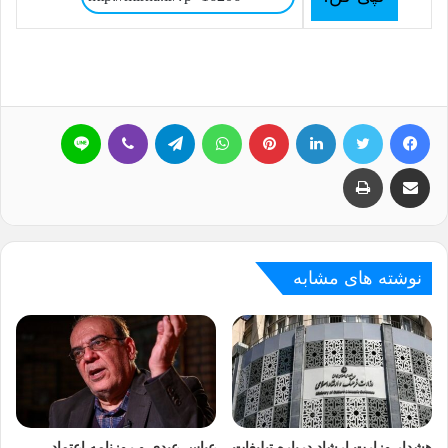
فیسبوک
توییتر
لینکداین
پینتریست
واتس آپ
تلگرام
وایبر
لاین
اشتراک گذاری با ایمیل
چاپ
نوشته های مشابه
هشدار وزارت ارشاد درباره تبلیغات
عباس عبدی و روزنامه اعتماد