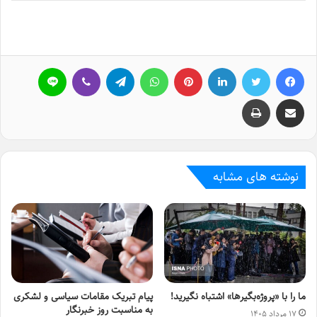
فیسبوک
توییتر
لینکداین
پینتریست
واتس آپ
تلگرام
وایبر
لاین
اشتراک گذاری با ایمیل
چاپ
نوشته های مشابه
ما را با «پروژه‌بگیرها» اشتباه نگیرید!
پیام تبریک مقامات سیاسی و لشکری
به مناسبت روز خبرنگار
۱۷ مرداد ۱۴۰۵