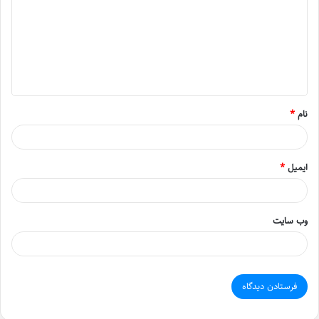
د
گ
ا
ه
*
نام
*
ایمیل
*
وب‌ سایت