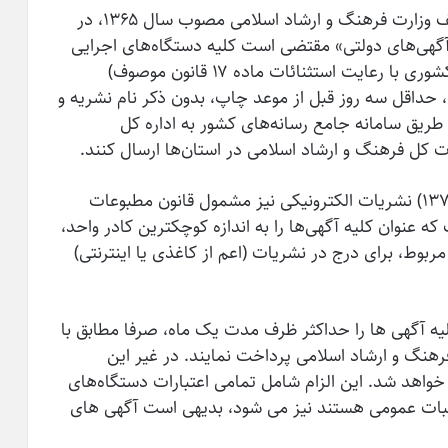
در اجرای بند (۵) از ماده (۲) قانون اهداف و وظایف وزارت فرهنگ و ارشاد اسلامی مصوب سال ۱۳۶۵، در
گهی‌های دولتی» مقتضی است کلیه دستگاه‌های اجرایی
(براساس تعریف ماده ۵ قانون مدیریت خدمات کشوری با رعایت استثنائات ماده ۱۷ قانون موصوف)
حداقل سه روز قبل از موعد چاپ، بدون ذکر نام نشریه و
ز طریق سامانه جامع رسانه‌های کشور به اداره کل
ت کل فرهنگ و ارشاد اسلامی در استان‌ها ارسال کنند
.
از آنجایی که مطابق اصلاحیه قانون مطبوعات (۱۳۷۹) نشریات الکترونیکی نیز مشمول قانون مطبوعات
 عنوان کلیه آگهی‌ها را به اندازه کوچکترین کادر واحد،
ربوط، برای درج در نشریات (اعم از کاغذی یا اینترنتی)
ه آگهی ها را حداکثر ظرف مدت یک ماه، صرفا مطابق با
هنگ و ارشاد اسلامی پرداخت نمایند. در غیر این
واهد شد. این الزام شامل تمامی اعتبارات دستگاه‌های
اسبات عمومی هستند نیز می شود، بدیهی است آگهی های