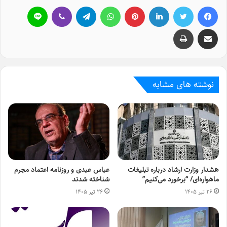
فیسبوک
توییتر
لینکداین
پینتریست
واتس آپ
تلگرام
وایبر
لاین
اشتراک گذاری با ایمیل
چاپ
نوشته های مشابه
هشدار وزارت ارشاد درباره تبلیغات
عباس عبدی و روزنامه اعتماد مجرم
ماهواره‌ای/ “برخورد می‌کنیم”
شناخته شدند
۲۶ تیر ۱۴۰۵
۲۶ تیر ۱۴۰۵