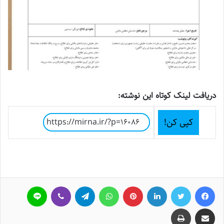
دریافت لینک کوتاه این نوشته:
کپی کن!
فیسبوک
توییتر
لینکداین
پینتریست
واتس آپ
تلگرام
وایبر
لاین
اشتراک گذاری با ایمیل
چاپ