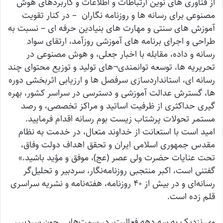
از فناوری های نوین ارتباطات و اطلاعات و کاربردهای هوش
مصنوعی برای رسانه ها و روزنامه نگاران – در کنار تقویت
آموزش های سنتی و مهارت های بنیادین حرفه ای – نسبت به
طراحی و اجرای برنامه های آموزشی روزآمد، ارتقای سواد
رسانه و داده، مقابله با اخبار جعلی، و هوش مصنوعی در
تحریریه ها، توسعه توانمندی¬های تولید و توزیع محتوای چند
رسانه ای، استانداردسازی سرفصل ها و ارزیابی اثربخشی دوره
ها، گسترش عدالت آموزشی و دسترسی در سراسر کشور، بهره
گیری حداکثری از ظرفیت اساتید و مراکز تخصصی، و رصد
مستمر تحولات پرشتاب زیست بوم رسانه اقدام فرمایید.
امید است با استعانت از خداوند متعال، در خدمت به نظام
مقدس جمهوری اسلامی ایران و تحقق اهداف دولت وفاق،
تحت عنایات حضرت ولی عصر (عج)، موفق و مؤید باشید.»
گفتنی است، اکبر منتجبی روزنامه‌نگار، سردبیر و تحلیل‌گر
رسانه‌ای و در بیش از ۴۰ روزنامه، هفته‌نامه و نشریه سراسری
قلم زده‌ است.
وی نزدیک به سه دهه فعالیت، در سمت‌هایی چون سردبیر،