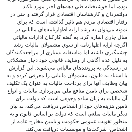
بوده، اما خوشبختانه طي دهه‌هاي اخير مورد تاکيد
دولتمردان و کارشناسان اقتصادي قرار گرفته و حتي در
رفتار اقتصادي مردم هم تاثير گذاشته است که براي
نمونه مي‌توان به رشد ارايه اظهارنامه‌هاي مالياتي در
سال جاري اشاره کرد. به گفته کارکنان ادارات مالياتي
اگرچه ارايه اظهارنامه از سوي مشمولان ماليات رشد
چشمگيري داشته اما متاسفانه بسياري از مراجعه‌کنندگان
به دليل عدم آگاهي از وظايف قانوني خود دچار مشکلاتي
در رسيدگي به پرونده‌هاي مالياتي مي‌شوند. اين گزارش
با استناد به قانون، مشمولان مالياتي را معرفي کرده و به
بيان وظايف آنها براي پرداخت ماليات به عنوان يک تکليف
شخصي براي تامين منافع ملي مي‌پردازد. ماليات و انواع
آن ماليات به زبان ساده وجوهي است که دولت براي
تامين هزينه‌هاي خود از اشخاص دريافت مي‌کند، به بيان
ديگر ماليات مبلغي است که دولت بر اساس قانون و به
منظور تقويت عمومي حکومت و تامين مخارج عامه از
اشخاص‌، شرکت‌ها و موسسات دريافت مي‌کند.