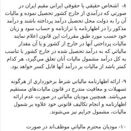
۸- اشخاص حقيقي يا حقوقي ايراني مقيم ايران در
صورتي که درآمدي از خارج کشور تحصيل نموده و ماليات
آن را به دولت محل تحصيل درآمد پرداخته باشند و درآمد
مذکور را در اظهارنامه يا ترازنامه و حساب سود و زيان
خود حسب مورد طبق مقررات اين قانون اعلام نمايند
ماليات پرداختي آنها در خارج از کشور و يا آن مقدار
مالياتي که به درآمد تحصيل شده در خارج کشور با تناسب
به کل درآمد مشمول ماليات آنان تعلق مي‌گيرد، هر کدام
کمتر باشد از ماليات بر درآمد آنها قابل کسر خواهد بود.
۹- ارائه اظهارنامه مالياتي شرط برخورداري از هرگونه
تسهيلات و معافيت مندرج در قانون ماليات‌هاي مستقيم
مي‌باشد. همچنين موديان مالياتي در صورت عدم ارائه
اظهارنامه و انجام تکاليف قانوني خود علاوه بر شمول
ماليات، مشمول جرايم نيز مي‌شوند.
۱۰- موديان محترم مالياتي موظف‌اند در صورت