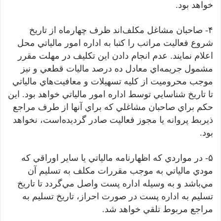
خواهد بود.
۴- صاحبان مشاغل مکلف‌اند ظرف چهارماه از تاريخ
شروع فعاليت مراتب را کتبا به اداره امور مالياتي محل
اعلام نمايند. عدم انجام دادن اين تکليف در مهلت مقرر
مشمول جريمه‌اي معادل ده درصد ماليات قطعي و نيز
موجب محروميت از کليه تسهيلات و معافيت‌هاي مالياتي
تا تاريخ شناسايي توسط اداره امور مالياتي خواهد بود. اين
حکم براي صاحبان مشاغلي که براي آنها از طرف مراجع
ذيربط پروانه يا مجوز فعاليت صادر گرديده‌است، نخواهد
بود.
۵- در مواردي که اظهارنامه مالياتي يا ساير اوراقي که
مودي مالياتي به موجب مقررات مکلف به تسليم آن
مي‌باشد و به وسيله اداره پست واصل مي‌گردد تا تاريخ
تسليم به اداره پست در صورت احراز، تاريخ تسليم به
مراجع مربوط تلقي خواهد شد.