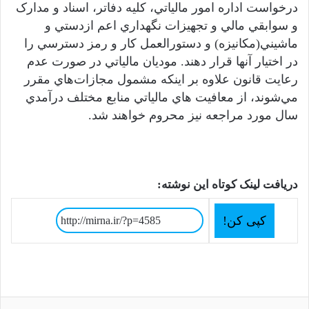
درخواست اداره امور مالياتي، کليه دفاتر، اسناد و مدارک
و سوابقي مالي و تجهيزات نگهداري اعم ازدستي و
ماشيني(مکانيزه) و دستورالعمل کار و رمز دسترسي را
در اختيار آنها قرار دهند. موديان مالياتي در صورت عدم
رعايت قانون علاوه بر اينکه مشمول مجازات‌هاي مقرر
مي‌شوند، از معافيت هاي مالياتي منابع مختلف درآمدي
سال مورد مراجعه نيز محروم خواهند شد.
دریافت لینک کوتاه این نوشته:
کپی کن!
فیسبوک
توییتر
لینکداین
پینتریست
واتس آپ
تلگرام
وایبر
لاین