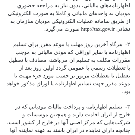
اظهارنامه‌هاي مالياتي، بدون نياز به مراجعه حضوري
موديان به واحد‌هاي مالياتي و کاملا به صورت الکترونيکي
از طريق سامانه عمليات الکترونيکي موديان سازمان به
نشاني http://tax.gov.ir صورت مي‌گيرد.
۲- هرگاه آخرين روز مهلت يا موعد مقرر براي تسليم
اظهارنامه يا ساير اوراقي که مودي مالياتي به موجب
مقررات مکلف به تسليم آن مي‌باشد، مصادف با تعطيل
يا تعطيلات رسمي يا عمومي گردد اولين روز بعد از
تعطيل يا تعطيلات مزبور بر حسب مورد جزء مهلت يا
موعد مقرر جهت تسليم اظهارنامه يا اوراق مذکور خواهد
بود.
۳- تسليم اظهارنامه و پرداخت ماليات مودياني که در
خارج از ايران اقامت دارند و همچنين موسسات و
شرکت‌هايي که مرکز اصلي آنها در خارج از کشور است،
چنانچه داراي نماينده در ايران باشند به عهده نماينده آنها