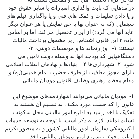
درآمدهايي که بابت واگذاري امتيازات يا ساير حقوق خود
و يا دادن تعليمات و کمک هاي فني و يا واگذاري فيلم هاي
سينمايي (که به عنوان بها يا حق نمايش يا هر عنوان ديگر
عايد آنها مي گردد) از ايران تحصيل مي‌کند. اما بر اساس
ماده ۲ اين قانون اشخاص زير مشمول پرداخت ماليات
نيستند: ۱- وزارتخانه ها و موسسات دولتي، ۲-
دستگاههايي که بودجه آنها به وسيله دولت تامين مي
شود، ۳- شهرداري‌ها ۴- بنيادها و نهادهاي انقلاب اسلامي
داراي مجوز معافيت از طرف حضرت امام خميني(ره) و
مقام معظم رهبري وظايف قانوني موديان مالياتي
1- موديان مالياتي مي‌توانند اظهارنامه‌هاي موضوع اين
قانون را که حسب مورد مکلف به تسليم آن هستند به
تفکيک با اخذ رسيد به اداره امور مالياتي محل سکونت
تسليم نمايند. لازم به ذکر است، با توجه به توسعه خدمات
الکترونيکي سازمان امور مالياتي کشور و به منظور تکريم
ارباب رجوع و تسريع امور موديان مالياتي، اخذ