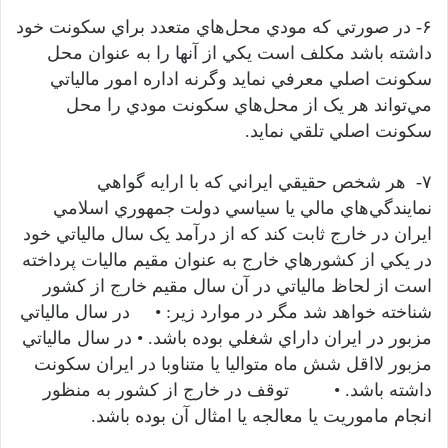
۶- در صورتي که مودي محل‌هاي متعدد براي سکونت خود
داشته باشد مکلف است يکي از آنها را به عنوان محل
سکونت اصلي معرفي نمايد وگرنه اداره امور مالياتي
مي‌تواند هر يک از محل‌هاي سکونت مودي را محل
سکونت اصلي تلقي نمايد.
۷- هر شخص حقيقي ايراني که با ارايه گواهي
نمايندگي‌هاي مالي يا سياسي دولت جمهوري اسلامي
ايران در خارج ثابت کند که از درآمد يک سال مالياتي خود
در يکي از کشورهاي خارج به عنوان مقيم ماليات پرداخته
است از لحاظ مالياتي در آن سال مقيم خارج از کشور
شناخته خواهد شد مگر در موارد زير: • در سال مالياتي
مزبور در ايران داراي شغلي بوده باشد. • در سال مالياتي
مزبور لااقل شش ماه متواليا يا متناوبا در ايران سکونت
داشته باشد. • توقف در خارج از کشور به منظور
انجام ماموريت يا معالجه يا امثال آن بوده باشد.