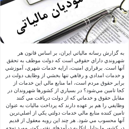
به گزارش رسانه مالياتي ايران، بر اساس قانون هر
شهروندي داراي حقوقي است که دولت موظف به تحقق
آنها است. برقراري امنيت، ارايه خدمات شهري، آموزشي
و خدمات امدادي و رفاهي تنها بخشي از وظايف دولت در
برابر حقوق مردم است، اما منابع مالي اين خدمات از
کجا تامين مي‌شود؟ در بسياري از کشورها شهروندان در
مقابل حقوق و خدماتي که از دولت دريافت مي کنند
وظايفي را هم بر عهده دارند که پرداخت ماليات به عنوان
تامين کننده منابع مالي خدمات دولتي يکي از اصلي‌ترين
آنها محسوب مي شود. هر چند اين رويه معقول از قديم
در کشور ما بدليل اتکا به درآمدهاي نفتي کمتر مورد توجه